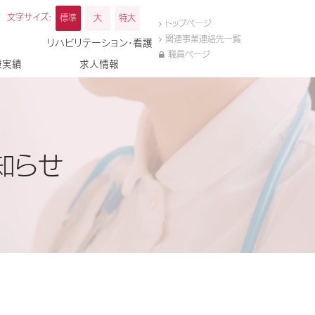
文字サイズ:
標準
大
特大
トップページ
関連事業連絡先一覧
リハビリテーション・看護
職員ページ
療実績
求人情報
知らせ